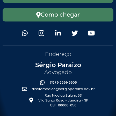
Como chegar
Endereço
Sérgio Paraizo
Advogado
(15) 9 9691-9905
direitomedico@sergioparaizo.adv.br
Rua Nicolau Salum, 53
Vila Santa Rosa - Jandira - SP
CEP: 06606-050