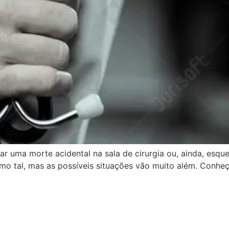
r uma morte acidental na sala de cirurgia ou, ainda, esqu
o tal, mas as possíveis situações vão muito além. Conheç