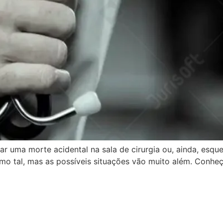
r uma morte acidental na sala de cirurgia ou, ainda, esqu
o tal, mas as possíveis situações vão muito além. Conheç