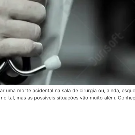
r uma morte acidental na sala de cirurgia ou, ainda, esqu
o tal, mas as possíveis situações vão muito além. Conheç