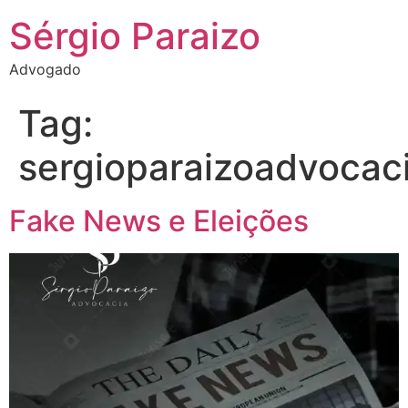
Sérgio Paraizo
Advogado
Tag:
sergioparaizoadvocac
Fake News e Eleições