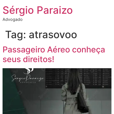
Sérgio Paraizo
Advogado
Tag:
atrasovoo
Passageiro Aéreo conheça
seus direitos!