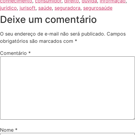
conhecimento
,
consumidor
,
direito
,
dúvida
,
informação
,
jurídico
,
jurisoft
,
saúde
,
seguradora
,
segurosaúde
Deixe um comentário
O seu endereço de e-mail não será publicado.
Campos
obrigatórios são marcados com
*
Comentário
*
Nome
*