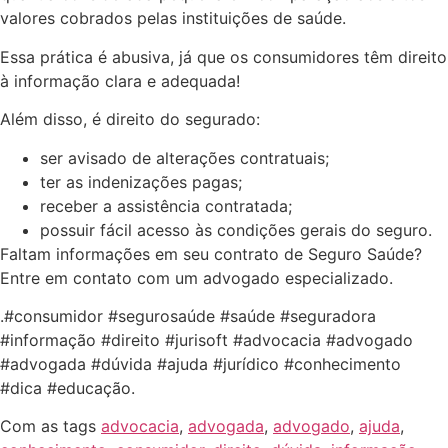
valores cobrados pelas instituições de saúde.
Essa prática é abusiva, já que os consumidores têm direito
à informação clara e adequada!
Além disso, é direito do segurado:
ser avisado de alterações contratuais;
ter as indenizações pagas;
receber a assistência contratada;
possuir fácil acesso às condições gerais do seguro.
Faltam informações em seu contrato de Seguro Saúde?
Entre em contato com um advogado especializado.
.#consumidor #segurosaúde #saúde #seguradora
#informação #direito #jurisoft #advocacia #advogado
#advogada #dúvida #ajuda #jurídico #conhecimento
#dica #educação.
Com as tags
advocacia
,
advogada
,
advogado
,
ajuda
,